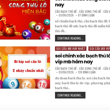
ĐẦU
nay
ĐUÔI
MB
AUTHOR:
CẦU BẠCH THỦ ĐỀ - CẦU SONG THỦ ĐỀ - CẦU 
HÔM
PUBLISHED
Ở
03/06/2026
87 BÌNH LUẬN
DATE:
SOI
NAY
CHÍNH
số chuẩn bạch thủ, cầu bạch thủ đề, 
XÁC
bạch thủ đề mb, bạch thủ đề miền bắ
SONG
THỦ
thủ đề…
LÔ
MB
SOI
CONTINUE READING...
HÔM
NAY
CHÍNH
XÁC
SOI CẦU MB HAY NHẤT
SOI CẦU MB VI
Posted
SONG
in
soi chính xác bạch thủ l
THỦ
LÔ
víp mb hôm nay
MB
HÔM
AUTHOR:
CẦU BẠCH THỦ ĐỀ - CẦU SONG THỦ ĐỀ - CẦU 
NAY
PUBLISHED
Ở
03/06/2026
139 BÌNH LUẬN
DATE:
SOI
CHÍNH
du doan bach thu lo, soi câu bach t
XÁC
nay, bach thu lo de vip, phương phá
BẠCH
THỦ
bạch thủ…
LÔ
2
SOI
CONTINUE READING...
NHÁY
VÍP
CHÍNH
MB
XÁC
HÔM
NAY
BẠCH