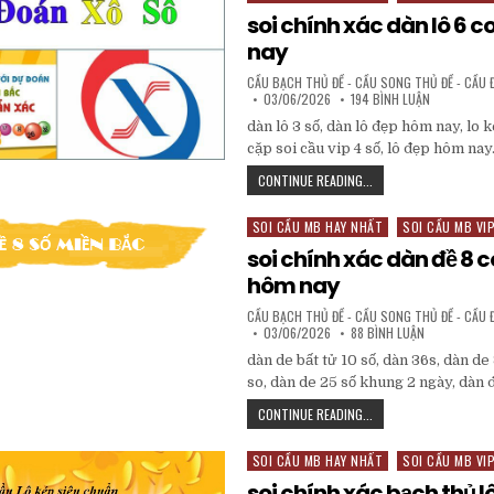
BA
in
soi chính xác dàn lô 6 
CÀNG
VÍP
nay
MB
HÔM
AUTHOR:
CẦU BẠCH THỦ ĐỀ - CẦU SONG THỦ ĐỀ - CẦU 
NAY
PUBLISHED
Ở
03/06/2026
194 BÌNH LUẬN
DATE:
SOI
CHÍNH
dàn lô 3 số, dàn lô đẹp hôm nay, lo 
XÁC
cặp soi cầu vip 4 số, lô đẹp hôm na
DÀN
LÔ
6
SOI
CONTINUE READING...
CON
CHÍNH
MB
XÁC
HÔM
SOI CẦU MB HAY NHẤT
SOI CẦU MB VI
Posted
NAY
DÀN
in
soi chính xác dàn đề 8 
LÔ
6
hôm nay
CON
MB
AUTHOR:
CẦU BẠCH THỦ ĐỀ - CẦU SONG THỦ ĐỀ - CẦU 
HÔM
PUBLISHED
Ở
03/06/2026
88 BÌNH LUẬN
DATE:
SOI
NAY
CHÍNH
dàn de bất tử 10 số, dàn 36s, dàn de
XÁC
so, dàn de 25 số khung 2 ngày, dàn 
DÀN
ĐỀ
8
SOI
CONTINUE READING...
CON
CHÍNH
MB
XÁC
HÔM
SOI CẦU MB HAY NHẤT
SOI CẦU MB VI
Posted
NAY
DÀN
in
soi chính xác bạch thủ 
ĐỀ