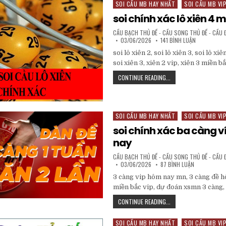
NAY
SOI CẦU MB HAY NHẤT
SOI CẦU MB VI
Posted
in
soi chính xác lô xiên 4
AUTHOR:
CẦU BẠCH THỦ ĐỀ - CẦU SONG THỦ ĐỀ - CẦU 
PUBLISHED
Ở
03/06/2026
141 BÌNH LUẬN
DATE:
SOI
CHÍNH
soi lô xiên 2, soi lô xiên 3, soi lô xiên
XÁC
soi xiên 3, xiên 2 vip, xiên 3 miền b
LÔ
XIÊN
4
SOI
CONTINUE READING...
MB
CHÍNH
HÔM
XÁC
NAY
LÔ
XIÊN
SOI CẦU MB HAY NHẤT
SOI CẦU MB VI
Posted
4
in
soi chính xác ba càng 
MB
HÔM
nay
NAY
AUTHOR:
CẦU BẠCH THỦ ĐỀ - CẦU SONG THỦ ĐỀ - CẦU 
PUBLISHED
Ở
03/06/2026
87 BÌNH LUẬN
DATE:
SOI
CHÍNH
3 càng vip hôm nay mn, 3 càng đề h
XÁC
miền bắc vip, dự đoán xsmn 3 càng,
BA
CÀNG
VÍP
SOI
CONTINUE READING...
MB
CHÍNH
HÔM
XÁC
NAY
SOI CẦU MB HAY NHẤT
SOI CẦU MB VI
Posted