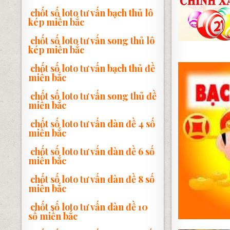
chốt số loto tư vấn bạch thủ lô
kép miền bắc
chốt số loto tư vấn song thủ lô
kép miền bắc
chốt số loto tư vấn bạch thủ đề
miền bắc
chốt số loto tư vấn song thủ đề
miền bắc
chốt số loto tư vấn dàn đề 4 số
miền bắc
chốt số loto tư vấn dàn đề 6 số
miền bắc
chốt số loto tư vấn dàn đề 8 số
miền bắc
chốt số loto tư vấn dàn đề 10
số miền bắc