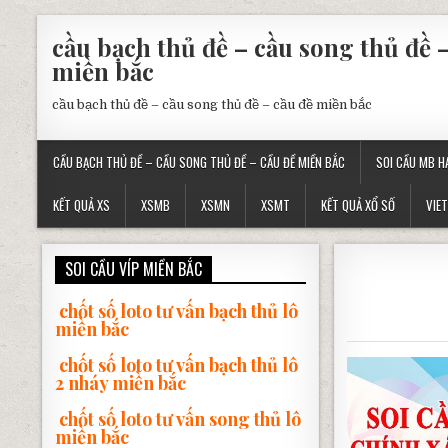
Skip
cầu bạch thủ đề – cầu song thủ đề 
to
miền bắc
content
cầu bạch thủ đề – cầu song thủ đề – cầu đề miền bắc
CẦU BẠCH THỦ ĐỀ – CẦU SONG THỦ ĐỀ – CẦU ĐỀ MIỀN BẮC
SOI CẦU MB H
KẾT QUẢ XS
XSMB
XSMN
XSMT
KẾT QUẢ XỔ SỐ
VIE
SOI CẦU VÍP MIỀN BẮC
chốt số loto tư vấn bạch thủ lô
miền bắc
chốt số loto tư vấn bạch thủ lô
2 nháy miền bắc
chốt số loto tư vấn song thủ lô
miền bắc