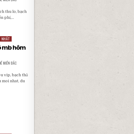
ch thu lo, bạch
ễn phí,…
P NHẤT
lô mb hôm
ĐỀ MIỀN BẮC
êu vip, bạch thủ
u moi nhat, du