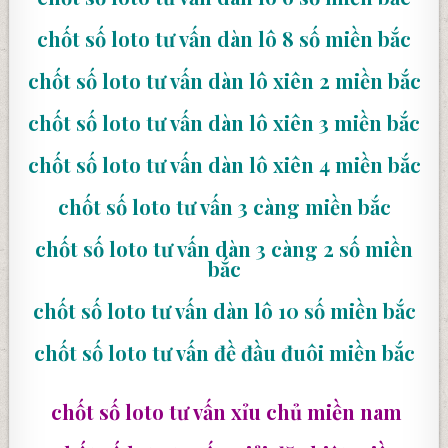
chốt số loto tư vấn dàn lô 8 số miền bắc
chốt số loto tư vấn dàn lô xiên 2 miền bắc
chốt số loto tư vấn dàn lô xiên 3 miền bắc
chốt số loto tư vấn dàn lô xiên 4 miền bắc
chốt số loto tư vấn 3 càng miền bắc
chốt số loto tư vấn dàn 3 càng 2 số miền
bắc
chốt số loto tư vấn dàn lô 10 số miền bắc
chốt số loto tư vấn đề đầu đuôi miền bắc
chốt số loto tư vấn xỉu chủ miền nam