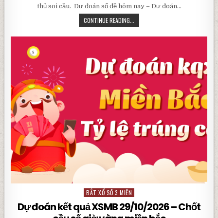
KẾT
thủ soi cầu. Dự đoán số đề hôm nay – Dự đoán…
QUẢ
XSMB
31/10/2026
DỰ
CONTINUE READING...
–
ĐOÁN
CHỐT
CẦU
KẾT
SỐ
QUẢ
GIỜ
XSMB
VÀNG
MIỀN
31/10/2026
BẮC
–
CHỐT
CẦU
SỐ
GIỜ
VÀNG
MIỀN
BẮC
BẮT XỔ SỐ 3 MIỀN
Posted
in
Dự đoán kết quả XSMB 29/10/2026 – Chốt