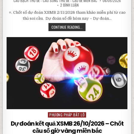
AUTHOR:
PUBLISHED
CẦU BẠCH THỦ ĐỀ - CẦU SONG THỦ ĐỀ - CẦU ĐỀ MIỀN BẮC
06/05/2026
DATE:
Ở
2 BÌNH LUẬN
DỰ
ĐOÁN
⭐. Chốt số dự đoán XSMB 2/11/2026 tham khảo miễn phí từ cao
KẾT
thủ soi cầu. Dự đoán số đề hôm nay – Dự đoán…
QUẢ
XSMB
2/11/2026
DỰ
CONTINUE READING...
–
ĐOÁN
CHỐT
CẦU
KẾT
SỐ
QUẢ
GIỜ
XSMB
VÀNG
MIỀN
2/11/2026
BẮC
–
CHỐT
CẦU
SỐ
GIỜ
VÀNG
MIỀN
BẮC
PHƯƠNG PHÁP BẮT LÔ
Posted
in
Dự đoán kết quả XSMB 26/10/2026 – Chốt
cầu số giờ vàng miền bắc