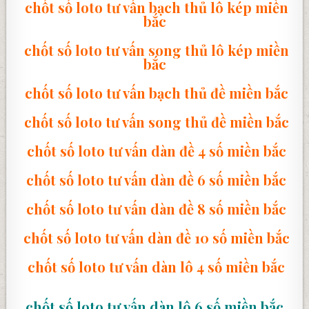
chốt số loto tư vấn bạch thủ lô kép miền
bắc
chốt số loto tư vấn song thủ lô kép miền
bắc
chốt số loto tư vấn bạch thủ đề miền bắc
chốt số loto tư vấn song thủ đề miền bắc
chốt số loto tư vấn dàn đề 4 số miền bắc
chốt số loto tư vấn dàn đề 6 số miền bắc
chốt số loto tư vấn dàn đề 8 số miền bắc
chốt số loto tư vấn dàn đề 10 số miền bắc
chốt số loto tư vấn dàn lô 4 số miền bắc
chốt số loto tư vấn dàn lô 6 số miền bắc