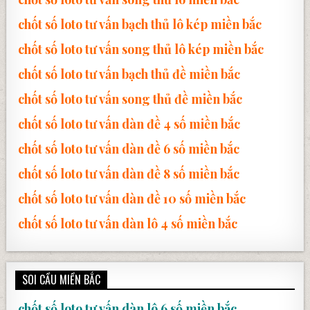
chốt số loto tư vấn bạch thủ lô kép miền bắc
chốt số loto tư vấn song thủ lô kép miền bắc
chốt số loto tư vấn bạch thủ đề miền bắc
chốt số loto tư vấn song thủ đề miền bắc
chốt số loto tư vấn dàn đề 4 số miền bắc
chốt số loto tư vấn dàn đề 6 số miền bắc
chốt số loto tư vấn dàn đề 8 số miền bắc
chốt số loto tư vấn dàn đề 10 số miền bắc
chốt số loto tư vấn dàn lô 4 số miền bắc
SOI CẦU MIỀN BẮC
chốt số loto tư vấn dàn lô 6 số miền bắc