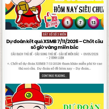
MIỀN
BẮC
BẮT XỔ SỐ 3 MIỀN
Posted
in
Dự đoán kết quả XSMB 7/11/2026 – Chốt cầu
số giờ vàng miền bắc
AUTHOR:
PUBLISHED
CẦU BẠCH THỦ ĐỀ - CẦU SONG THỦ ĐỀ - CẦU ĐỀ MIỀN BẮC
09/05/2026
DATE:
Ở
2 BÌNH LUẬN
DỰ
ĐOÁN
⭐. Chốt số dự đoán XSMB 7/11/2026 tham khảo miễn phí từ cao
KẾT
thủ soi cầu. Dự đoán số đề hôm nay – Dự đoán…
QUẢ
XSMB
7/11/2026
DỰ
CONTINUE READING...
–
ĐOÁN
CHỐT
CẦU
KẾT
SỐ
QUẢ
GIỜ
XSMB
VÀNG
MIỀN
7/11/2026
BẮC
–
CHỐT
CẦU