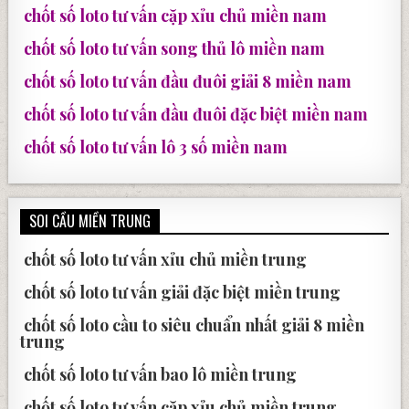
chốt số loto tư vấn cặp xỉu chủ miền nam
chốt số loto tư vấn song thủ lô miền nam
chốt số loto tư vấn đầu đuôi giải 8 miền nam
chốt số loto tư vấn đầu đuôi đặc biệt miền nam
chốt số loto tư vấn lô 3 số miền nam
SOI CẦU MIỀN TRUNG
chốt số loto tư vấn xỉu chủ miền trung
chốt số loto tư vấn giải đặc biệt miền trung
chốt số loto cầu to siêu chuẩn nhất giải 8 miền
trung
chốt số loto tư vấn bao lô miền trung
chốt số loto tư vấn cặp xỉu chủ miền trung