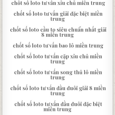
chốt số loto tư vấn xỉu chủ miền trung
chốt số loto tư vấn giải đặc biệt miền
trung
chốt số loto cầu to siêu chuẩn nhất giải
8 miền trung
chốt số loto tư vấn bao lô miền trung
chốt số loto tư vấn cặp xỉu chủ miền
trung
chốt số loto tư vấn song thủ lô miền
trung
chốt số loto tư vấn đầu đuôi giải 8 miền
trung
chốt số loto tư vấn đầu đuôi đặc biệt
miền trung