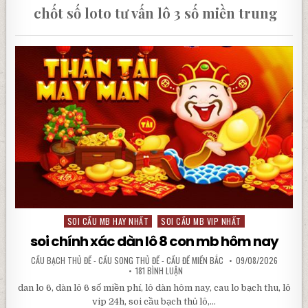
chốt số loto tư vấn lô 3 số miền trung
SOI CẦU MB HAY NHẤT
SOI CẦU MB VIP NHẤT
Posted
in
soi chính xác dàn lô 8 con mb hôm nay
AUTHOR:
PUBLISHED
CẦU BẠCH THỦ ĐỀ - CẦU SONG THỦ ĐỀ - CẦU ĐỀ MIỀN BẮC
09/08/2026
DATE:
Ở
181 BÌNH LUẬN
SOI
CHÍNH
dan lo 6, dàn lô 6 số miền phí, lô dàn hôm nay, cau lo bạch thu, lô
XÁC
vip 24h, soi cầu bạch thủ lô,…
DÀN