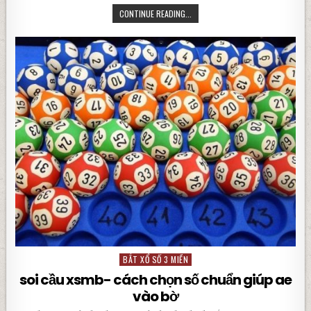
LÔ
8
SOI
CONTINUE READING...
CON
CHÍNH
MB
HÔM
XÁC
NAY
DÀN
LÔ
8
CON
MB
HÔM
NAY
BẮT XỔ SỐ 3 MIỀN
Posted
in
soi cầu xsmb- cách chọn số chuẩn giúp ae
vào bờ