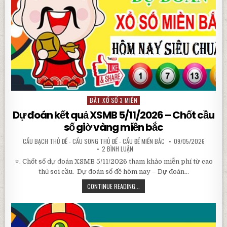
SỐ
GIỜ
VÀNG
MIỀN
BẮC
BẮT XỔ SỐ 3 MIỀN
Posted
in
Dự đoán kết quả XSMB 5/11/2026 – Chốt cầu
số giờ vàng miền bắc
AUTHOR:
PUBLISHED
CẦU BẠCH THỦ ĐỀ - CẦU SONG THỦ ĐỀ - CẦU ĐỀ MIỀN BẮC
09/05/2026
DATE:
Ở
2 BÌNH LUẬN
DỰ
ĐOÁN
⭐. Chốt số dự đoán XSMB 5/11/2026 tham khảo miễn phí từ cao
KẾT
thủ soi cầu. Dự đoán số đề hôm nay – Dự đoán…
QUẢ
XSMB
5/11/2026
DỰ
CONTINUE READING...
–
ĐOÁN
CHỐT
CẦU
KẾT
SỐ
QUẢ
GIỜ
XSMB
VÀNG