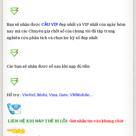
Bạn sẽ nhận được
CẦU VÍP
đẹp nhất và VIP nhất của ngày hôm
nay mà các Chuyên gia chốt số của chúng tôi đã tập trung
nghiên cứu phân tích và chọn lọc kỹ số đẹp nhất.
Các bạn sẽ nhận được số sau khi nạp đủ tiền
Hỗ trợ :
Viettel, Mobi, Vina, Gate, VNMobile…
LIÊN HỆ KHI NẠP THẺ BỊ LỖI:
Gửi nhắn tin vào khung chát