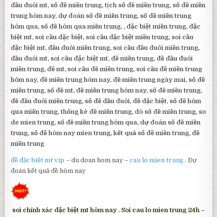
HÔM
đầu đuôi mt, số đề miền trung, tịch số đề miền trung, số đề miền
NAY
trung hôm nay, dự đoán số đề miền trung, số đề miền trung
hôm qua, số đề hôm qua miền trung, , đặc biệt miền trung, đặc
biệt mt, soi cầu đặc biệt, soi cầu đặc biệt miền trung, soi cầu
đặc biệt mt, đầu đuôi miền trung, soi cầu đầu đuôi miền trung,
đầu đuôi mt, soi cầu đặc biệt mt, đề miền trung, đề đầu đuôi
miền trung, đề mt, soi cầu đề miền trung, soi cầu đề miền trung
hôm nay, đề miền trung hôm nay, đề miền trung ngày mai, số đề
miền trung, số đề mt, đề miền trung hôm nay, số đề miền trung,
đề đầu đuôi miền trung, số đề đầu đuôi, đề đặc biệt, số đề hôm
qua miền trung, thống kê đề miền trung, dò số đề miền trung, so
de mien trung, số đề miền trung hôm qua, dự đoán số đề miền
trung, số đề hôm nay mien trung, kết quả số đề miền trung, đề
miền trung
đề đặc biệt mt vip
– du doan hom nay –
cau lo mien trung
. Dự
đoán kết quả đề hôm nay
soi chính xác đặc biệt mt hôm nay . Soi cau lo mien trung 24h –