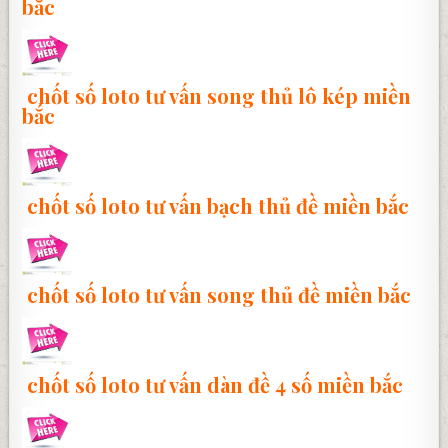
bắc
chốt số loto tư vấn song thủ lô kép miền
bắc
chốt số loto tư vấn bạch thủ đề miền bắc
chốt số loto tư vấn song thủ đề miền bắc
chốt số loto tư vấn dàn đề 4 số miền bắc