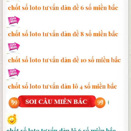
chốt số loto tư vấn dàn đề 6 số miền bắc
chốt số loto tư vấn dàn đề 8 số miền bắc
chốt số loto tư vấn dàn đề 10 số miền bắc
chốt số loto tư vấn dàn lô 4 số miền bắc
chốt số loto tư vấn dàn lô 6 số miền bắc