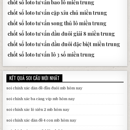
chốt số loto tư vấn bao lô miền trung
chốt số loto tư vấn cặp xỉu chủ miền trung
chốt số loto tư vấn song thủ lô miền trung
chốt số loto tư vấn đầu đuôi giải 8 miền trung
chốt số loto tư vấn đầu đuôi đặc biệt miền trung
chốt số loto tư vấn lô 3 số miền trung
KẾT QUẢ SOI CẦU MỚI NHẤT
soi chính xác dàn đề đầu đuôi mb hôm nay
soi chính xác ba càng víp mb hôm nay
soi chính xác lô xiên 2 mb hôm nay
soi chính xác dàn đề 4 con mb hôm nay