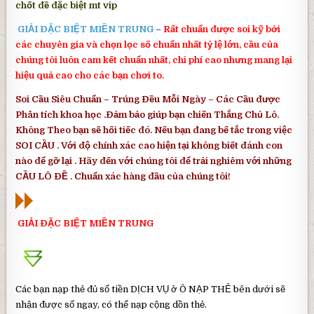
chốt đề đặc biệt mt vip
GIẢI ĐẶC BIỆT MIỀN TRUNG
–
Rất chuẩn được soi kỹ bởi
các chuyên gia và chọn lọc số chuẩn nhất tỷ lệ lớn, cầu của
chúng tôi luôn cam kết chuẩn nhất, chi phí cao nhưng mang lại
hiệu quả cao cho các bạn chơi to.
Soi Cầu Siêu Chuẩn – Trúng Đều Mỗi Ngày – Các Cầu được
Phân tích khoa học .Đảm bảo giúp bạn chiến Thắng Chủ Lô.
Không Theo bạn sẽ hối tiếc đó.
Nếu bạn đang bế tắc trong việc
SOI CẦU . Với độ chính xác cao hiện tại không biết đánh con
nào để gỡ lại . Hãy đến với chúng tôi để trải nghiêm với những
CẦU LÔ ĐỀ . Chuẩn xác hàng đầu của chúng tôi!
GIẢI ĐẶC BIỆT MIỀN TRUNG
Các bạn nạp thẻ đủ số tiền DỊCH VỤ ở Ô NẠP THẺ bên dưới sẽ
nhận được số ngay, có thể nạp cộng dồn thẻ.