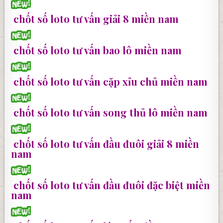
chốt số loto tư vấn giải 8 miền nam
chốt số loto tư vấn bao lô miền nam
chốt số loto tư vấn cặp xỉu chủ miền nam
chốt số loto tư vấn song thủ lô miền nam
chốt số loto tư vấn đầu đuôi giải 8 miền
nam
chốt số loto tư vấn đầu đuôi đặc biệt miền
nam