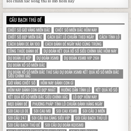
soi chính xác song thủ lô mb hôm nay
CẦU BẠCH THỦ ĐỀ
CHỐT SỐ GIỜ VÀNG MIỀN BẮC
CHỐT SỐ MIỀN BẮC HÔM NAY
CHỐT SỐ ĐẸP MIỀN BẮC
CÁCH BẮT LÔ CHUẨN THEO NGÀY
CÁCH TÍNH LÔ
CÁCH ĐÁNH DE ĂN 100
CÁCH ĐÁNH ĐỀ NGÀY NÀO CŨNG TRÚNG
CÔNG THỨC ĐÁNH ĐỀ
DỰ ĐOÁN KẾT QUẢ XỔ SỐ SIÊU CHÍNH XÁC HÔM NAY
DỰ ĐOÁN LÔ KÉP
DỰ ĐOÁN XSMB
DỰ ĐOÁN XSMB VIP 26H
DỰ ĐOÁN XỔ SỐ MIỀN BẮC
DỰ ĐOÁN XỔ SỐ MIỀN BẮC THỨ SÁU DỰ ĐOÁN XSMB KẾT QUẢ XỔ SỐ MIỀN BẮC
SIÊU CHÍNH XÁC
GIỜ VÀNG CHỐT SỐ
HÔM NAY ĐÁNH CON GÌ
HÔM NAY ĐÁNH CON GÌ ĐẸP NHẤT
HƯỚNG DẪN TÍNH LÔ
KẾT QUẢ XỔ SỐ
KẾT QUẢ XỔ SỐ MIỀN BẮC SIÊU CHÍNH XÁC
LÔ ĐẸP HÔM NAY
MẸO ĐÁNH ĐỀ
PHƯƠNG PHÁP TÍNH LÔ CHUẨN ĐÁNH HÀNG NGÀY
SOI CAU LO DE
SOI CAU MB
SOI CAU XSMB
SOI CẦU 3 MIỀN
SOI CẦU 247
SOI CẦU BA CÀNG SIÊU VÍP
SOI CẦU BẠCH THỦ LÔ
SOI CẦU BẠCH THỦ ĐỀ
SOI CẦU DỰ ĐOÁN KQXSMB