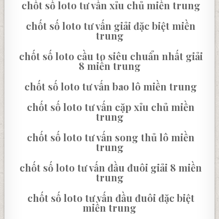
chốt số loto tư vấn xỉu chủ miền trung
chốt số loto tư vấn giải đặc biệt miền
trung
chốt số loto cầu to siêu chuẩn nhất giải
8 miền trung
chốt số loto tư vấn bao lô miền trung
chốt số loto tư vấn cặp xỉu chủ miền
trung
chốt số loto tư vấn song thủ lô miền
trung
chốt số loto tư vấn đầu đuôi giải 8 miền
trung
chốt số loto tư vấn đầu đuôi đặc biệt
miền trung