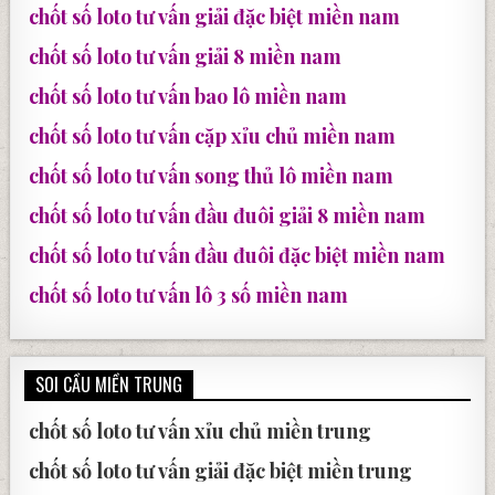
chốt số loto tư vấn giải đặc biệt miền nam
chốt số loto tư vấn giải 8 miền nam
chốt số loto tư vấn bao lô miền nam
chốt số loto tư vấn cặp xỉu chủ miền nam
chốt số loto tư vấn song thủ lô miền nam
chốt số loto tư vấn đầu đuôi giải 8 miền nam
chốt số loto tư vấn đầu đuôi đặc biệt miền nam
chốt số loto tư vấn lô 3 số miền nam
SOI CẦU MIỀN TRUNG
chốt số loto tư vấn xỉu chủ miền trung
chốt số loto tư vấn giải đặc biệt miền trung