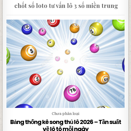
chốt số loto tư vấn lô 3 số miền trung
Posted
Chưa phân loại
in
Bảng thống kê song thủ lô 2026 – Tần suất
về lô tô mỗi ngày