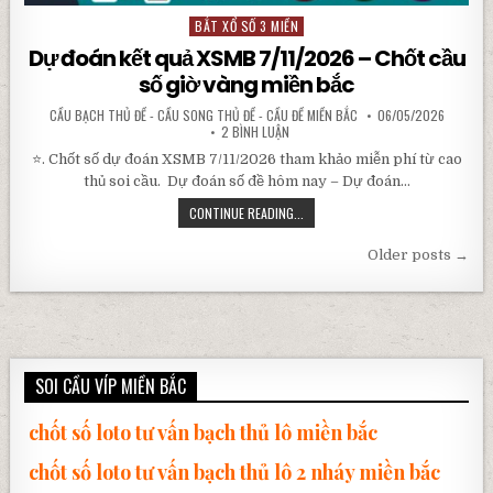
BẮT XỔ SỐ 3 MIỀN
Posted
in
Dự đoán kết quả XSMB 7/11/2026 – Chốt cầu
số giờ vàng miền bắc
AUTHOR:
PUBLISHED
CẦU BẠCH THỦ ĐỀ - CẦU SONG THỦ ĐỀ - CẦU ĐỀ MIỀN BẮC
06/05/2026
DATE:
Ở
2 BÌNH LUẬN
DỰ
ĐOÁN
⭐. Chốt số dự đoán XSMB 7/11/2026 tham khảo miễn phí từ cao
KẾT
thủ soi cầu. Dự đoán số đề hôm nay – Dự đoán…
QUẢ
XSMB
7/11/2026
DỰ
CONTINUE READING...
–
ĐOÁN
CHỐT
Điều
CẦU
KẾT
Older posts →
SỐ
QUẢ
GIỜ
hướng
XSMB
VÀNG
MIỀN
7/11/2026
bài
BẮC
–
viết
CHỐT
CẦU
SỐ
SOI CẦU VÍP MIỀN BẮC
GIỜ
VÀNG
chốt số loto tư vấn bạch thủ lô miền bắc
MIỀN
BẮC
chốt số loto tư vấn bạch thủ lô 2 nháy miền bắc