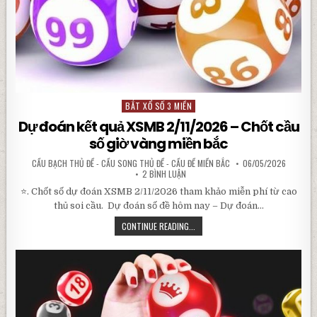
LÔ
ĐỀ
BẮT XỔ SỐ 3 MIỀN
Posted
in
Dự đoán kết quả XSMB 2/11/2026 – Chốt cầu
số giờ vàng miền bắc
AUTHOR:
PUBLISHED
CẦU BẠCH THỦ ĐỀ - CẦU SONG THỦ ĐỀ - CẦU ĐỀ MIỀN BẮC
06/05/2026
DATE:
Ở
2 BÌNH LUẬN
DỰ
ĐOÁN
⭐. Chốt số dự đoán XSMB 2/11/2026 tham khảo miễn phí từ cao
KẾT
thủ soi cầu. Dự đoán số đề hôm nay – Dự đoán…
QUẢ
XSMB
2/11/2026
DỰ
CONTINUE READING...
–
ĐOÁN
CHỐT
CẦU
KẾT
SỐ
QUẢ
GIỜ
XSMB
VÀNG
MIỀN
2/11/2026
BẮC
–
CHỐT