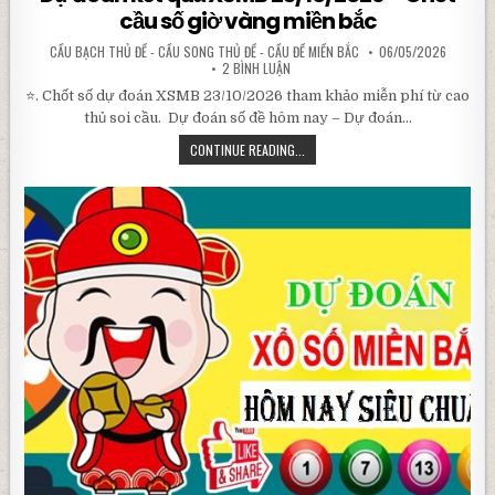
cầu số giờ vàng miền bắc
AUTHOR:
PUBLISHED
CẦU BẠCH THỦ ĐỀ - CẦU SONG THỦ ĐỀ - CẦU ĐỀ MIỀN BẮC
06/05/2026
DATE:
Ở
2 BÌNH LUẬN
DỰ
ĐOÁN
⭐. Chốt số dự đoán XSMB 23/10/2026 tham khảo miễn phí từ cao
KẾT
thủ soi cầu. Dự đoán số đề hôm nay – Dự đoán…
QUẢ
XSMB
23/10/2026
DỰ
CONTINUE READING...
–
ĐOÁN
CHỐT
CẦU
KẾT
SỐ
QUẢ
GIỜ
XSMB
VÀNG
MIỀN
23/10/2026
BẮC
–
CHỐT
CẦU
SỐ
GIỜ
VÀNG
MIỀN
BẮC