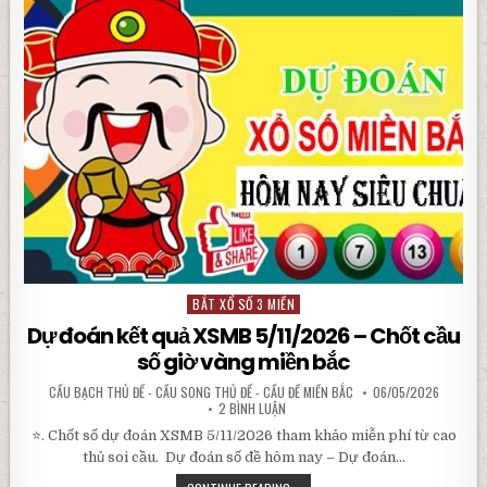
GIỜ
XSMB
VÀNG
MIỀN
9/11/2026
BẮC
–
CHỐT
CẦU
SỐ
GIỜ
VÀNG
MIỀN
BẮC
BẮT XỔ SỐ 3 MIỀN
Posted
in
Dự đoán kết quả XSMB 5/11/2026 – Chốt cầu
số giờ vàng miền bắc
AUTHOR:
PUBLISHED
CẦU BẠCH THỦ ĐỀ - CẦU SONG THỦ ĐỀ - CẦU ĐỀ MIỀN BẮC
06/05/2026
DATE:
Ở
2 BÌNH LUẬN
DỰ
ĐOÁN
⭐. Chốt số dự đoán XSMB 5/11/2026 tham khảo miễn phí từ cao
KẾT
thủ soi cầu. Dự đoán số đề hôm nay – Dự đoán…
QUẢ
XSMB
5/11/2026