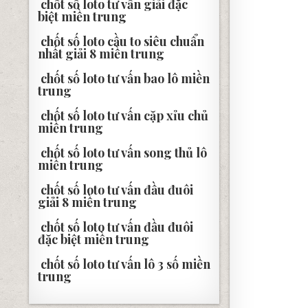
chốt số loto tư vấn giải đặc
biệt miền trung
chốt số loto cầu to siêu chuẩn
nhất giải 8 miền trung
chốt số loto tư vấn bao lô miền
trung
chốt số loto tư vấn cặp xỉu chủ
miền trung
chốt số loto tư vấn song thủ lô
miền trung
chốt số loto tư vấn đầu đuôi
giải 8 miền trung
chốt số loto tư vấn đầu đuôi
đặc biệt miền trung
chốt số loto tư vấn lô 3 số miền
trung