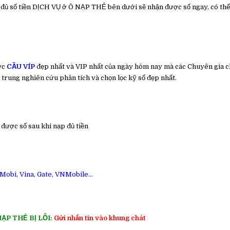
 đủ số tiền DỊCH VỤ ở Ô NẠP THẺ bên dưới sẽ nhận được số ngay, có th
ợc
CẦU VÍP
đẹp nhất và VIP nhất của ngày hôm nay mà các Chuyên gia c
 trung nghiên cứu phân tích và chọn lọc kỹ số đẹp nhất.
 được số sau khi nạp đủ tiền
, Mobi, Vina, Gate, VNMobile…
ẠP THẺ BỊ LỖI:
Gửi nhắn tin vào khung chát