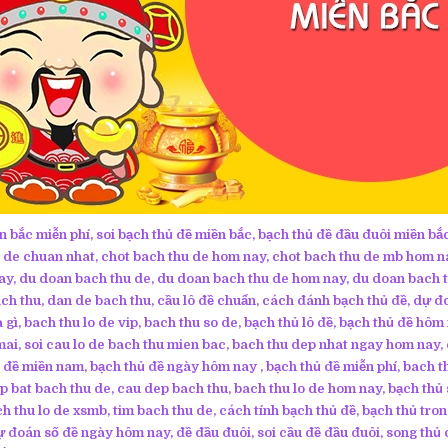
n bắc miễn phí, soi bạch thủ đề miền bắc, bạch thủ đề đầu đuôi miền bắ
 de chuan nhat, chot bach thu de hom nay, chot bach thu de mb hom n
ay, du doan bach thu de, du doan bach thu de hom nay, du doan bach 
ch thu, dan de bach thu, cầu lô đề chuẩn, cách đánh bạch thủ đề, dự đ
à gì, bach thu lo de vip, bach thu so de, bạch thủ lô đề, bạch thủ đề hôm
ai, soi cau lo de bach thu mien bac, bach thu dep nhat ngay hom nay, 
 đề miền nam, bạch thủ đề ngày hôm nay , bạch thủ đề miễn phí, bach t
p bat bach thu de, cau dep bach thu, bach thu lo de hom nay, bạch thủ s
h thu lo de xsmb, tim bach thu de, cách tính bạch thủ đề, bạch thủ tron
ự đoán số đề ngày hôm nay, đề đầu đuôi, soi cầu đề đầu đuôi, song thủ đ