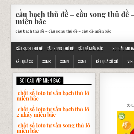
Skip
cầu bạch thủ đề – cầu song thủ đề 
to
miền bắc
content
cầu bạch thủ đề – cầu song thủ đề – cầu đề miền bắc
CẦU BẠCH THỦ ĐỀ – CẦU SONG THỦ ĐỀ – CẦU ĐỀ MIỀN BẮC
SOI CẦU MB H
KẾT QUẢ XS
XSMB
XSMN
XSMT
KẾT QUẢ XỔ SỐ
VIE
SOI CẦU VÍP MIỀN BẮC
chốt số loto tư vấn bạch thủ lô
miền bắc
A
C
chốt số loto tư vấn bạch thủ lô
2 nháy miền bắc
chốt số loto tư vấn song thủ lô
miền bắc