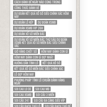
CÁCH ĐÁNH ĐỀ NGÀY NÀO CŨNG TRÚNG
CÔNG THỨC ĐÁNH ĐỀ
DỰ ĐOÁN KẾT QUẢ XỔ SỐ SIÊU CHÍNH XÁC HÔM
NAY
DỰ ĐOÁN LÔ KÉP
DỰ ĐOÁN XSMB
DỰ ĐOÁN XSMB VIP 26H
DỰ ĐOÁN XỔ SỐ MIỀN BẮC
DỰ ĐOÁN XỔ SỐ MIỀN BẮC THỨ SÁU DỰ ĐOÁN
XSMB KẾT QUẢ XỔ SỐ MIỀN BẮC SIÊU CHÍNH
XÁC
GIỜ VÀNG CHỐT SỐ
HÔM NAY ĐÁNH CON GÌ
HÔM NAY ĐÁNH CON GÌ ĐẸP NHẤT
HƯỚNG DẪN TÍNH LÔ
KẾT QUẢ XỔ SỐ
KẾT QUẢ XỔ SỐ MIỀN BẮC SIÊU CHÍNH XÁC
LÔ ĐẸP HÔM NAY
PHƯƠNG PHÁP TÍNH LÔ CHUẨN ĐÁNH HÀNG
NGÀY
SOI CAU LO DE
SOI CAU MB
SOI CAU XSMB
SOI CẦU 3 MIỀN
SOI CẦU 247
SOI CẦU BA CÀNG SIÊU VÍP
SOI CẦU BẠCH THỦ LÔ
SOI CẦU BẠCH THỦ ĐỀ