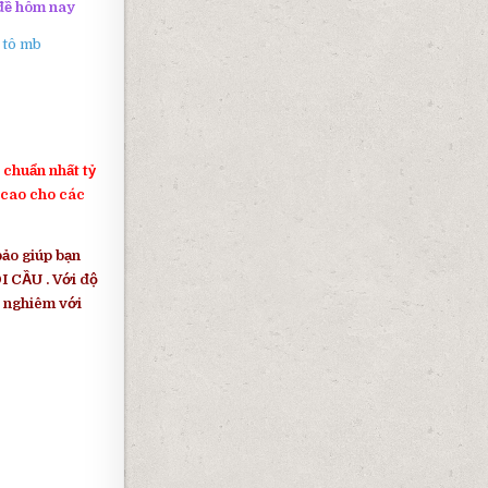
 đề hôm nay
ô tô mb
 chuẩn nhất tỷ
ả cao cho các
ảo giúp bạn
I CẦU . Với độ
i nghiêm với