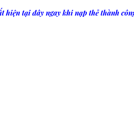
ất hiện tại đây ngay khi nạp thẻ thành côn