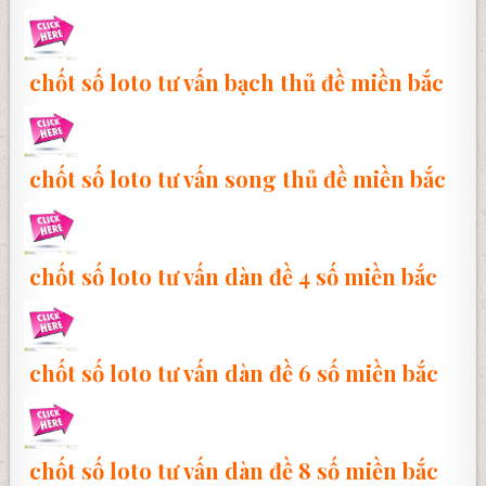
chốt số loto tư vấn bạch thủ đề miền bắc
chốt số loto tư vấn song thủ đề miền bắc
chốt số loto tư vấn dàn đề 4 số miền bắc
chốt số loto tư vấn dàn đề 6 số miền bắc
chốt số loto tư vấn dàn đề 8 số miền bắc