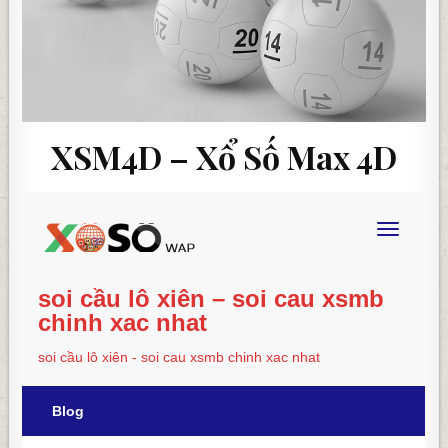
QUẢ
XỔ
SỐ
MAX
4D
XSM4D – Xổ Số Max 4D