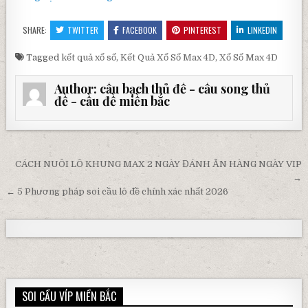
SHARE:
TWITTER
FACEBOOK
PINTEREST
LINKEDIN
Tagged
kết quả xổ số
,
Kết Quả Xổ Số Max 4D
,
Xổ Số Max 4D
Author:
cầu bạch thủ đề - cầu song thủ
đề - cầu đề miền bắc
Điều
CÁCH NUÔI LÔ KHUNG MAX 2 NGÀY ĐÁNH ĂN HÀNG NGÀY VIP
hướng
→
← 5 Phương pháp soi cầu lô đề chính xác nhất 2026
bài
viết
SOI CẦU VÍP MIỀN BẮC