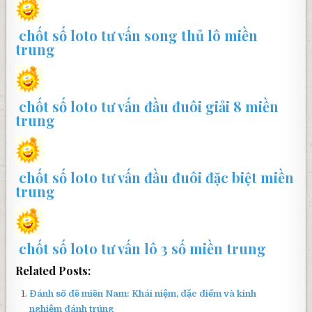
chốt số loto tư vấn song thủ lô miền
trung
chốt số loto tư vấn đầu đuôi giải 8 miền
trung
chốt số loto tư vấn đầu đuôi đặc biệt miền
trung
chốt số loto tư vấn lô 3 số miền trung
Related Posts:
Đánh số đề miền Nam: Khái niệm, đặc điểm và kinh
nghiệm đánh trúng