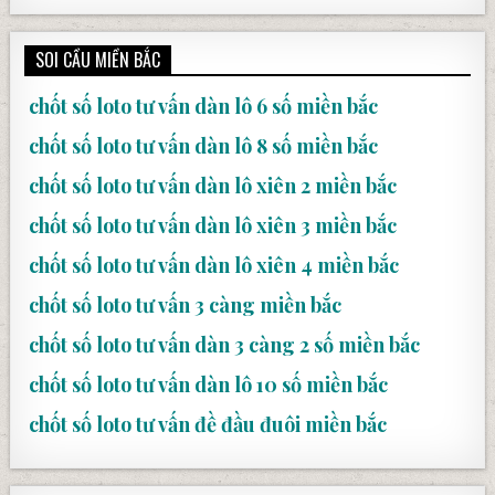
SOI CẦU MIỀN BẮC
chốt số loto tư vấn dàn lô 6 số miền bắc
chốt số loto tư vấn dàn lô 8 số miền bắc
chốt số loto tư vấn dàn lô xiên 2 miền bắc
chốt số loto tư vấn dàn lô xiên 3 miền bắc
chốt số loto tư vấn dàn lô xiên 4 miền bắc
chốt số loto tư vấn 3 càng miền bắc
chốt số loto tư vấn dàn 3 càng 2 số miền bắc
chốt số loto tư vấn dàn lô 10 số miền bắc
chốt số loto tư vấn đề đầu đuôi miền bắc