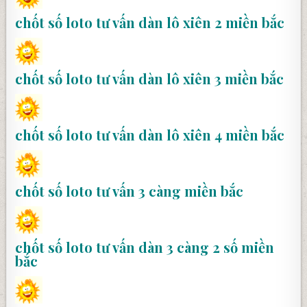
chốt số loto tư vấn dàn lô xiên 2 miền bắc
chốt số loto tư vấn dàn lô xiên 3 miền bắc
chốt số loto tư vấn dàn lô xiên 4 miền bắc
chốt số loto tư vấn 3 càng miền bắc
chốt số loto tư vấn dàn 3 càng 2 số miền
bắc