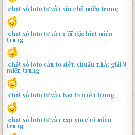
chốt số loto tư vấn xỉu chủ miền trung
chốt số loto tư vấn giải đặc biệt miền
trung
chốt số loto cầu to siêu chuẩn nhất giải 8
miền trung
chốt số loto tư vấn bao lô miền trung
chốt số loto tư vấn cặp xỉu chủ miền
trung