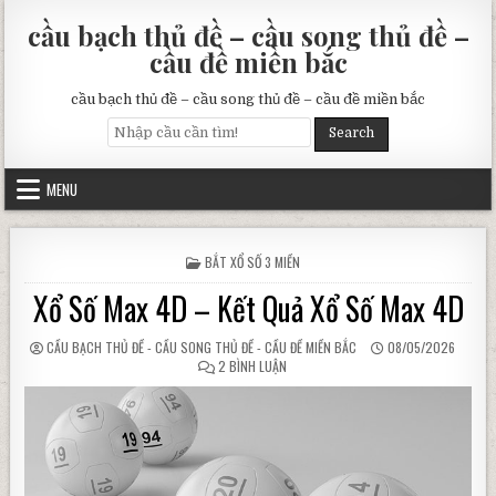
Skip
cầu bạch thủ đề – cầu song thủ đề –
to
cầu đề miền bắc
content
cầu bạch thủ đề – cầu song thủ đề – cầu đề miền bắc
Search
MENU
POSTED
BẮT XỔ SỐ 3 MIỀN
IN
Xổ Số Max 4D – Kết Quả Xổ Số Max 4D
AUTHOR:
PUBLISHED
CẦU BẠCH THỦ ĐỀ - CẦU SONG THỦ ĐỀ - CẦU ĐỀ MIỀN BẮC
08/05/2026
Ở
DATE:
2 BÌNH LUẬN
XỔ
SỐ
MAX
4D
–
KẾT